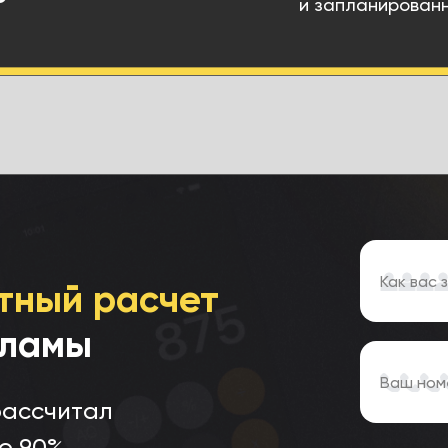
и запланирован
тный расчет
кламы
 рассчитал
о 90%