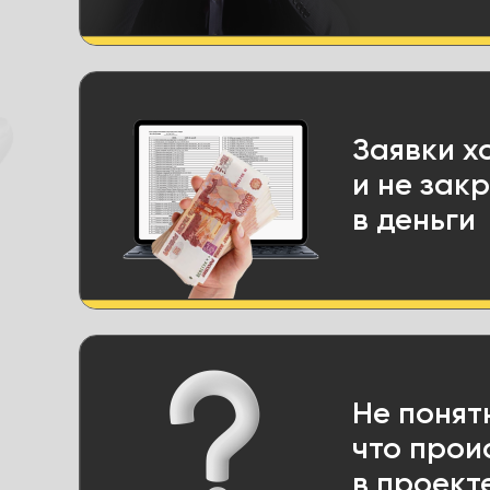
Заявки х
и не зак
в деньги
Не понят
что прои
в проект