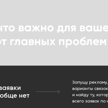
что важно для ваше
от главных проблем
Запущу рекламу
заявки
варианты связок
ообще нет
и найду ту, кот
всего заявок по 