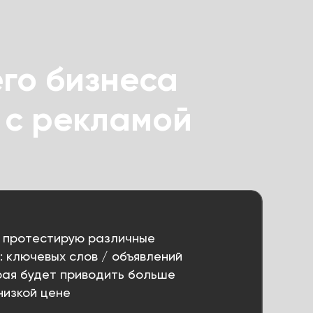
го бизнеса
 с рекламой
, протестирую различные
: ключевых слов / объявлений
орая будет приводить больше
низкой цене