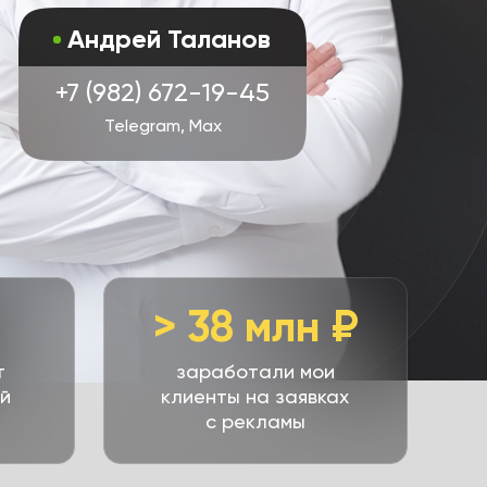
Андрей Таланов
+7 (982) 672-19-45
Telegram, Max
> 38 млн ₽
т
заработали мои
й
клиенты на заявках
с рекламы