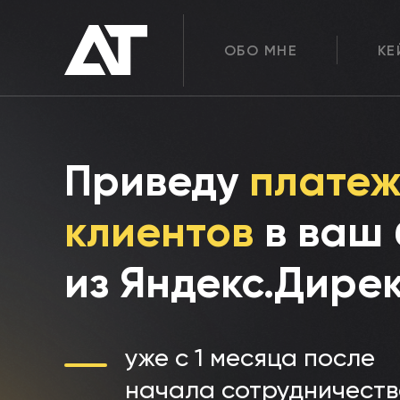
ОБО МНЕ
ОБО
КЕ
КЕ
МНЕ
Приведу
платеж
клиентов
в ваш 
из Яндекс.Дире
уже с 1 месяца после
начала сотрудничест