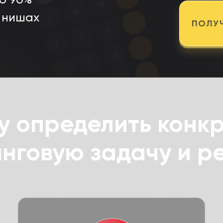
8 нишах
ПОЛУ
у определить конк
нговую задачу и р