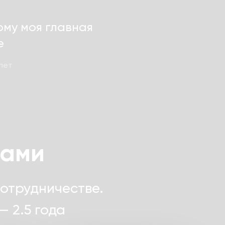
ому моя главная
е
лет
тами
отрудничестве.
 2.5 года