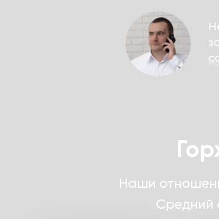
Н
з
с
Ма
Гор
Наши отношени
Средний 