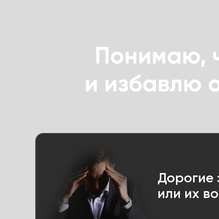
Понимаю, 
и избавлю 
Дорогие 
или их в